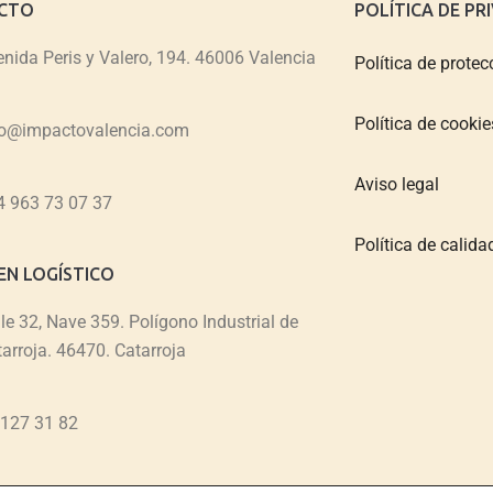
CTO
POLÍTICA DE PR
nida Peris y Valero, 194. 46006 Valencia
Política de protec
Política de cookie
fo@impactovalencia.com
Aviso legal
4 963 73 07 37
Política de calid
N LOGÍSTICO
le 32, Nave 359. Polígono Industrial de
arroja. 46470. Catarroja
 127 31 82