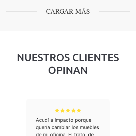
CARGAR MÁS
NUESTROS CLIENTES
OPINAN
es,
Acudí a Impacto porque
He
quería cambiar los muebles
de
de mi oficina. El trato, de
de