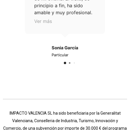
principio a fin, ha sido
co
amable y muy profesional.
re
Se preocuparon de adaptar
no
Ver más
Ve
mi presupuesto al espacio
es
con muebles de gran
ne
calidad y me aconsejaron
co
estupendamente con el
y 
Sonia García
tema de diseño que era
to
Particular
donde estaba más perdida.
lo
a
Cumplieron con los
y 
tiempos marcados en la
ve
entrega y servicio. Muy
ta
recomendables.
en
co
co
Re
IMPACTO VALENCIA SL ha sido beneficiaria por la Generalitat
Vo
Valenciana, Conselleria de Industria, Turismo, Innovación y
Comercio, de una subvención por importe de 30.000 € del programa